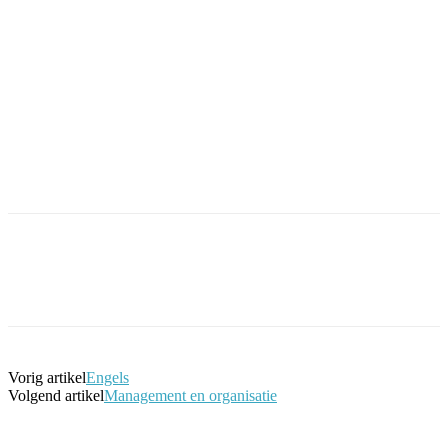
Facebook
Twitter
Pinterest
WhatsApp
Vorig artikel
Engels
Volgend artikel
Management en organisatie