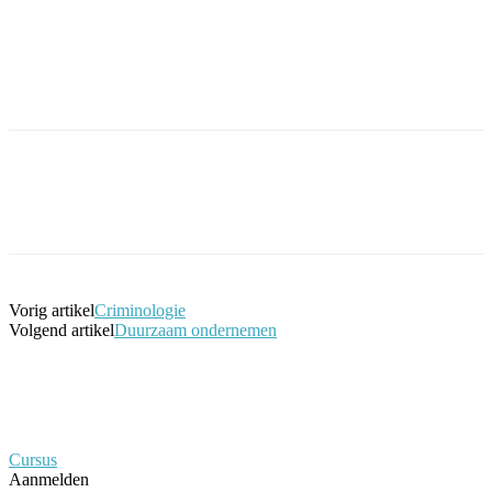
Facebook
Twitter
Pinterest
WhatsApp
Vorig artikel
Criminologie
Volgend artikel
Duurzaam ondernemen
Cursus
Aanmelden