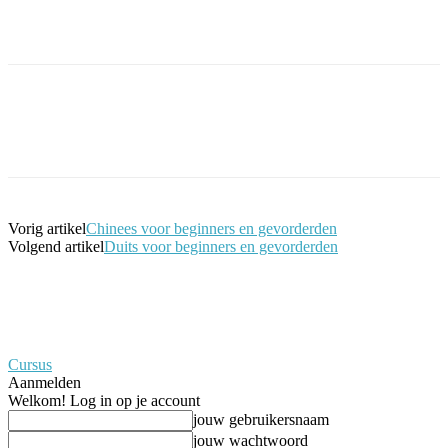
Facebook
Twitter
Pinterest
WhatsApp
Vorig artikel
Chinees voor beginners en gevorderden
Volgend artikel
Duits voor beginners en gevorderden
Cursus
Aanmelden
Welkom! Log in op je account
jouw gebruikersnaam
jouw wachtwoord