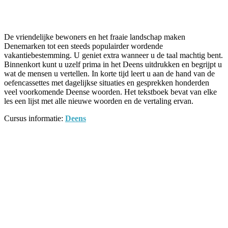
Facebook
Twitter
Pinterest
WhatsApp
De vriendelijke bewoners en het fraaie landschap maken
Denemarken tot een steeds populairder wordende
vakantiebestemming. U geniet extra wanneer u de taal machtig bent.
Binnenkort kunt u uzelf prima in het Deens uitdrukken en begrijpt u
wat de mensen u vertellen. In korte tijd leert u aan de hand van de
oefencassettes met dagelijkse situaties en gesprekken honderden
veel voorkomende Deense woorden. Het tekstboek bevat van elke
les een lijst met alle nieuwe woorden en de vertaling ervan.
Cursus informatie:
Deens