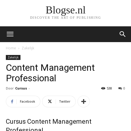
Blogse.nl
DISCOVER THE ART OF PUBLISHING
Home
Zakelijk
Zakelijk
Content Management
Professional
Door
Cursus
-
538
0
Facebook
Twitter
Cursus Content Management
Professional