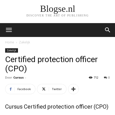
Blogse.nl
DISCOVER THE ART OF PUBLISHING
Home
Zakelijk
Zakelijk
Certified protection officer
(CPO)
Door
Cursus
-
712
0
Facebook
Twitter
Cursus Certified protection officer (CPO)