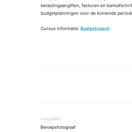
belastingaangiften, facturen en bankafschri
budgetplanningen voor de komende period
Cursus informatie:
Budgetcoach
Facebook
Twitter
Pint
Vorig artikel
Beroepsfotograaf