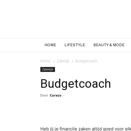
HOME
LIFESTYLE
BEAUTY & MODE
Home
Zakelijk
Budgetcoach
Zakelijk
Budgetcoach
Door
Cursus
-
Facebook
Twitter
Pint
Heb jij je financile zaken altijd goed voor e