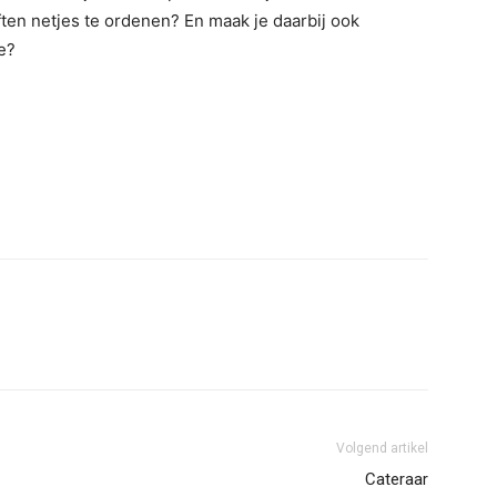
ften netjes te ordenen? En maak je daarbij ook
e?
erest
WhatsApp
Volgend artikel
Cateraar