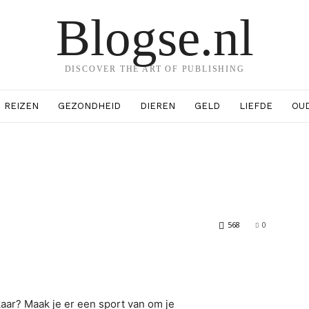
Blogse.nl
DISCOVER THE ART OF PUBLISHING
REIZEN
GEZONDHEID
DIEREN
GELD
LIEFDE
OU
568
0
erest
WhatsApp
lkaar? Maak je er een sport van om je