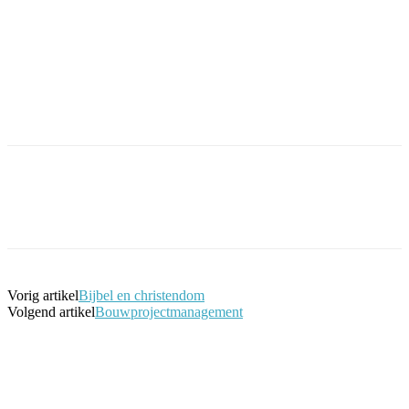
Facebook
Twitter
Pinterest
WhatsApp
Vorig artikel
Bijbel en christendom
Volgend artikel
Bouwprojectmanagement