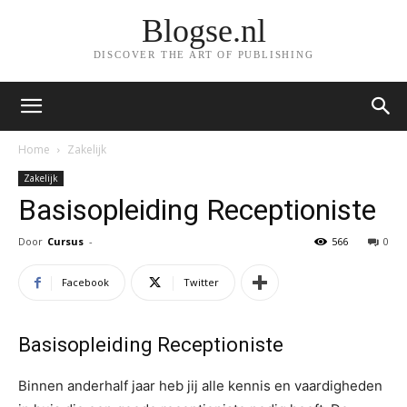
Blogse.nl
DISCOVER THE ART OF PUBLISHING
Home
Zakelijk
Zakelijk
Basisopleiding Receptioniste
Door
Cursus
-
566
0
Facebook
Twitter
Basisopleiding Receptioniste
Binnen anderhalf jaar heb jij alle kennis en vaardigheden