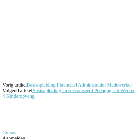
Facebook
Twitter
Pinterest
WhatsApp
Vorig artikel
Basisopleiding Financieel Administratief Medewerker
Volgend artikel
Basisopleiding Gespecialiseerd Pedagogisch Werker
4 Kinderopvang
Cursus
Aanmelden