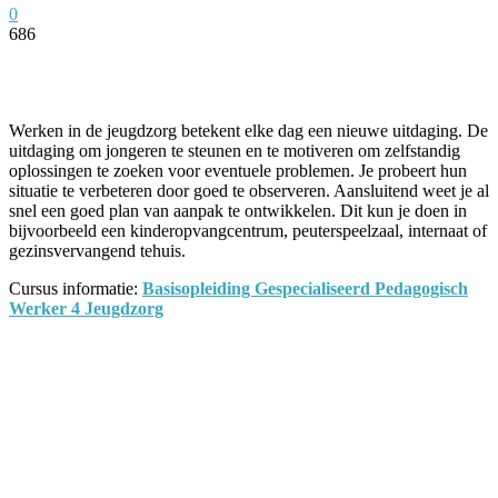
0
686
Facebook
Twitter
Pinterest
WhatsApp
Werken in de jeugdzorg betekent elke dag een nieuwe uitdaging. De
uitdaging om jongeren te steunen en te motiveren om zelfstandig
oplossingen te zoeken voor eventuele problemen. Je probeert hun
situatie te verbeteren door goed te observeren. Aansluitend weet je al
snel een goed plan van aanpak te ontwikkelen. Dit kun je doen in
bijvoorbeeld een kinderopvangcentrum, peuterspeelzaal, internaat of
gezinsvervangend tehuis.
Cursus informatie:
Basisopleiding Gespecialiseerd Pedagogisch
Werker 4 Jeugdzorg