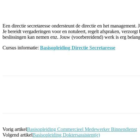
Facebook
Twitter
Pinterest
WhatsApp
Een directie secretaresse ondersteunt de directie en het management. J
Je bereidt vergaderingen voor en notuleert, regelt afspraken, verzorg
beslissingen kan nemen enz. Jouw (voorbereidend) werk is erg belang
Cursus informatie:
Basisopleiding Directie Secretaresse
Facebook
Twitter
Pinterest
WhatsApp
Vorig artikel
Basisopleiding Commercieel Medewerker Binnendienst
Volgend artikel
Basisopleiding Doktersassistent(e)