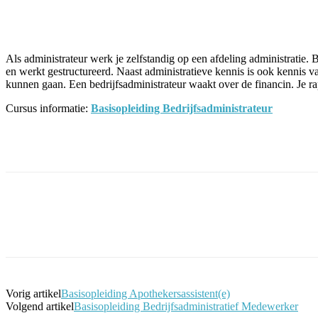
Facebook
Twitter
Pinterest
WhatsApp
Als administrateur werk je zelfstandig op een afdeling administratie. B
en werkt gestructureerd. Naast administratieve kennis is ook kennis 
kunnen gaan. Een bedrijfsadministrateur waakt over de financin. Je ra
Cursus informatie:
Basisopleiding Bedrijfsadministrateur
Facebook
Twitter
Pinterest
WhatsApp
Vorig artikel
Basisopleiding Apothekersassistent(e)
Volgend artikel
Basisopleiding Bedrijfsadministratief Medewerker