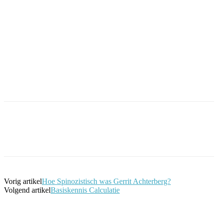
Facebook
Twitter
Pinterest
WhatsApp
Vorig artikel
Hoe Spinozistisch was Gerrit Achterberg?
Volgend artikel
Basiskennis Calculatie