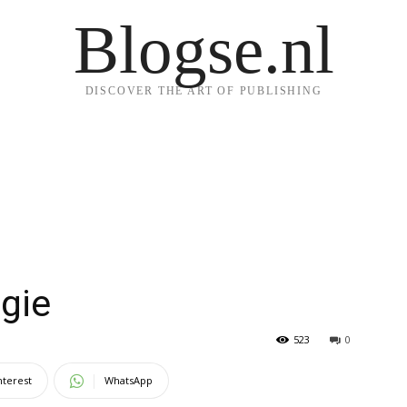
Blogse.nl
DISCOVER THE ART OF PUBLISHING
gie
523
0
nterest
WhatsApp