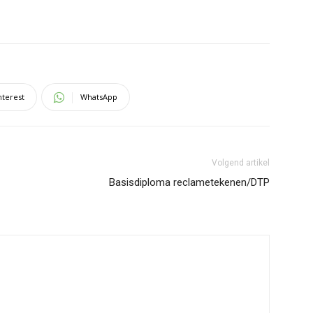
nterest
WhatsApp
Volgend artikel
Basisdiploma reclametekenen/DTP