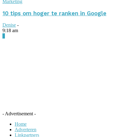
Marketing
10 tips om hoger te ranken in Google
Denise
-
9:18 am
0
- Advertisement -
Home
Adverteren
Linkpartners