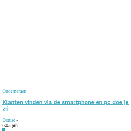
Ondernemen
Klanten vinden via de smartphone en pc doe je
zó
Denise
-
6:03 pm
0