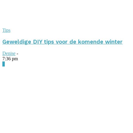
Tips
Geweldige DIY tips voor de komende winter
Denise
-
7:36 pm
0