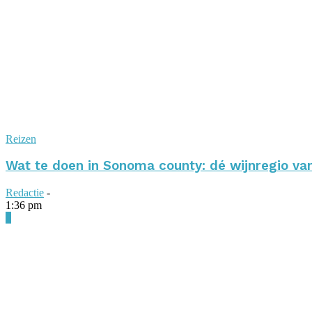
Reizen
Wat te doen in Sonoma county: dé wijnregio va
Redactie
-
1:36 pm
0