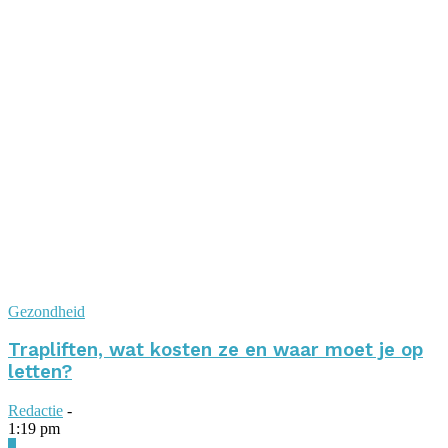
Gezondheid
Trapliften, wat kosten ze en waar moet je op
letten?
Redactie
-
1:19 pm
0