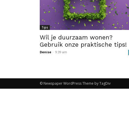
Tips
Wil je duurzaam wonen?
Gebruik onze praktische tips!
Denise
-
9:39 am
© Newspaper WordPress Theme by TagDiv