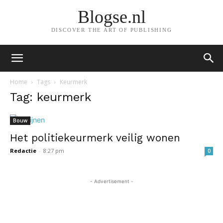
Blogse.nl
DISCOVER THE ART OF PUBLISHING
Home
Tags
Keurmerk
Tag: keurmerk
Bouw
Het politiekeurmerk veilig wonen
Redactie
-
8:27 pm
0
- Advertisement -