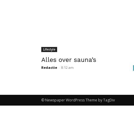
Lifestyle
Alles over sauna’s
Redactie
-
8:12 am
© Newspaper WordPress Theme by TagDiv