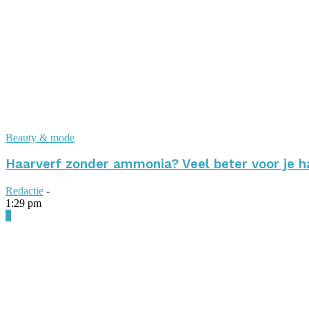
Beauty & mode
Haarverf zonder ammonia? Veel beter voor je h
Redactie
-
1:29 pm
0