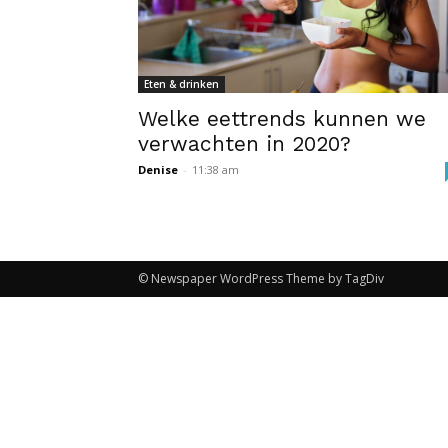
Eten & drinken
Welke eettrends kunnen we
verwachten in 2020?
Denise
-
11:38 am
© Newspaper WordPress Theme by TagDiv