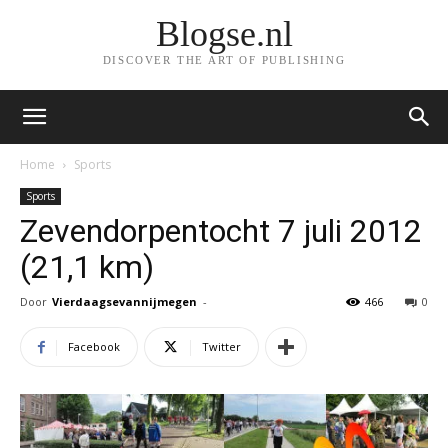
Blogse.nl
DISCOVER THE ART OF PUBLISHING
Home
Sports
Sports
Zevendorpentocht 7 juli 2012
(21,1 km)
Door
Vierdaagsevannijmegen
-
466
0
Facebook
Twitter