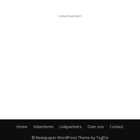
- Advertisement -
Home
Adverteren
Linkpartners
Over ons
Contact
© Newspaper WordPress Theme by TagDiv