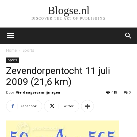
Blogse.nl
DISCOVER THE ART OF PUBLISHING
Home
Sports
Sports
Zevendorpentocht 11 juli
2009 (21,6 km)
Door
Vierdaagsevannijmegen
-
418
0
Facebook
Twitter