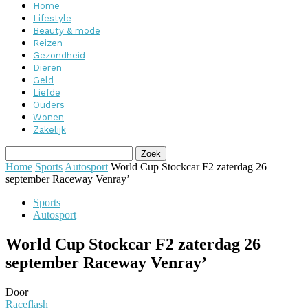
Home
Lifestyle
Beauty & mode
Reizen
Gezondheid
Dieren
Geld
Liefde
Ouders
Wonen
Zakelijk
Home
Sports
Autosport
World Cup Stockcar F2 zaterdag 26
september Raceway Venray’
Sports
Autosport
World Cup Stockcar F2 zaterdag 26
september Raceway Venray’
Door
Raceflash