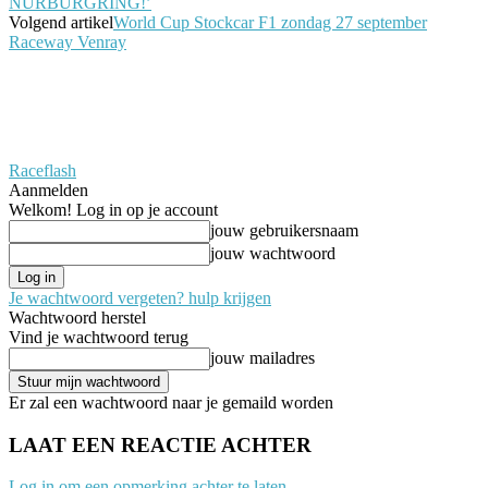
NÜRBURGRING!’
Volgend artikel
World Cup Stockcar F1 zondag 27 september
Raceway Venray
Raceflash
Aanmelden
Welkom! Log in op je account
jouw gebruikersnaam
jouw wachtwoord
Je wachtwoord vergeten? hulp krijgen
Wachtwoord herstel
Vind je wachtwoord terug
jouw mailadres
Er zal een wachtwoord naar je gemaild worden
LAAT EEN REACTIE ACHTER
Log in om een opmerking achter te laten