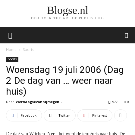
Blogse.nl
DISCOVER THE ART OF PUBLISHING
Home
Sports
Sports
Woensdag 19 juli 2006 (Dag
2 De dag van … weer naar
huis)
Door
Vierdaagsevannijmegen
-
577
0
Facebook
Twitter
Pinterest
De dag van Wijchen. Nee , het werd de terugreis naar huis. De