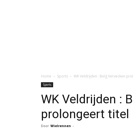
Home
Sports
WK Veldrijden : Belg Vervecken prol
Sports
WK Veldrijden : 
prolongeert titel
Door
Wielrennen
-