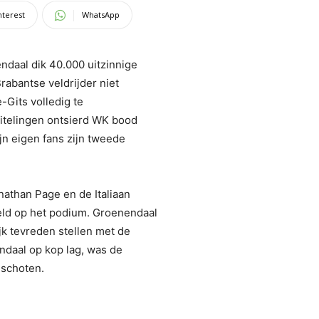
nterest
WhatsApp
ndaal dik 40.000 uitzinnige
rabantse veldrijder niet
-Gits volledig te
buitelingen ontsierd WK bood
jn eigen fans zijn tweede
athan Page en de Italiaan
eld op het podium. Groenendaal
jk tevreden stellen met de
ndaal op kop lag, was de
eschoten.