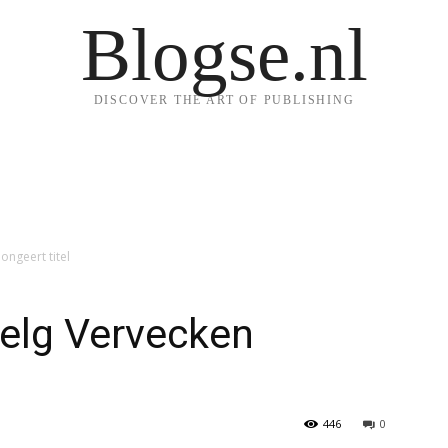
Blogse.nl
DISCOVER THE ART OF PUBLISHING
ongeert titel
Belg Vervecken
446
0