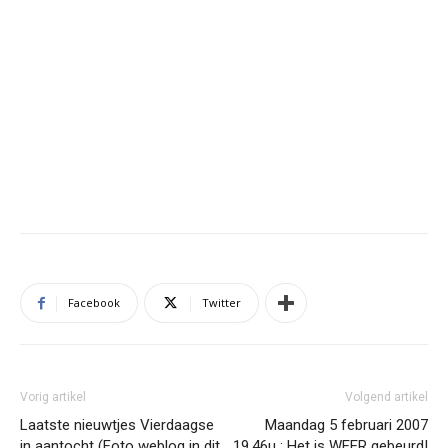
Facebook
Twitter
Vorig artikel
Volgend artikel
Laatste nieuwtjes Vierdaagse
Maandag 5 februari 2007
in aantocht (Foto weblog in dit
19.46u : Het is WEER gebeurd!