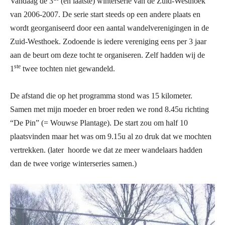
Vandaag de 3
(en laatste) winterserie van de Zuid-Westhoek
van 2006-2007. De serie start steeds op een andere plaats en
wordt georganiseerd door een aantal wandelverenigingen in de
Zuid-Westhoek. Zodoende is iedere vereniging eens per 3 jaar
aan de beurt om deze tocht te organiseren. Zelf hadden wij de
ste
1
twee tochten niet gewandeld.
De afstand die op het programma stond was 15 kilometer.
Samen met mijn moeder en broer reden we rond 8.45u richting
“De Pin” (= Wouwse Plantage). De start zou om half 10
plaatsvinden maar het was om 9.15u al zo druk dat we mochten
vertrekken. (later
hoorde we dat ze meer wandelaars hadden
dan de twee vorige winterseries samen.)