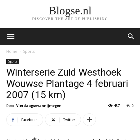
Blogse.nl
DISCOVER THE ART OF PUBLISHING
Home
Sports
Sports
Winterserie Zuid Westhoek
Wouwse Plantage 4 februari
2007 (15 km)
Door
Vierdaagsevannijmegen
-
487
0
Facebook
Twitter
de