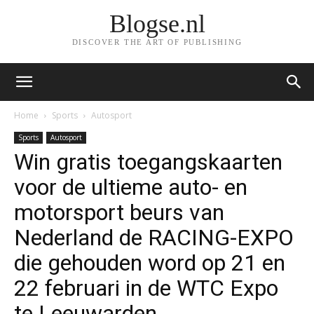
Blogse.nl
DISCOVER THE ART OF PUBLISHING
Home
Sports
Autosport
Sports
Autosport
Win gratis toegangskaarten
voor de ultieme auto- en
motorsport beurs van
Nederland de RACING-EXPO
die gehouden word op 21 en
22 februari in de WTC Expo
te Leeuwarden.