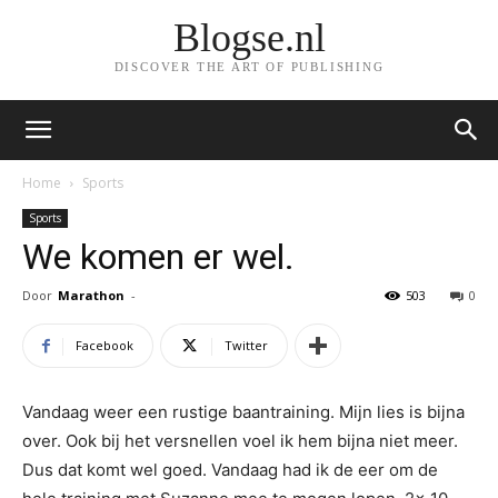
Blogse.nl
DISCOVER THE ART OF PUBLISHING
Home
Sports
Sports
We komen er wel.
Door
Marathon
-
503
0
Facebook
Twitter
Vandaag weer een rustige baantraining. Mijn lies is bijna
over. Ook bij het versnellen voel ik hem bijna niet meer.
Dus dat komt wel goed. Vandaag had ik de eer om de