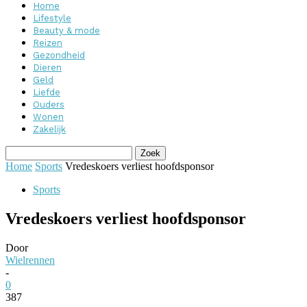
Home
Lifestyle
Beauty & mode
Reizen
Gezondheid
Dieren
Geld
Liefde
Ouders
Wonen
Zakelijk
Home
Sports
Vredeskoers verliest hoofdsponsor
Sports
Vredeskoers verliest hoofdsponsor
Door
Wielrennen
-
0
387