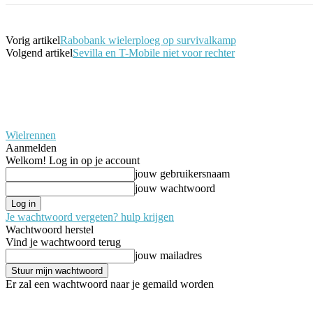
Vorig artikel
Rabobank wielerploeg op survivalkamp
Volgend artikel
Sevilla en T-Mobile niet voor rechter
Wielrennen
Aanmelden
Welkom! Log in op je account
jouw gebruikersnaam
jouw wachtwoord
Je wachtwoord vergeten? hulp krijgen
Wachtwoord herstel
Vind je wachtwoord terug
jouw mailadres
Er zal een wachtwoord naar je gemaild worden