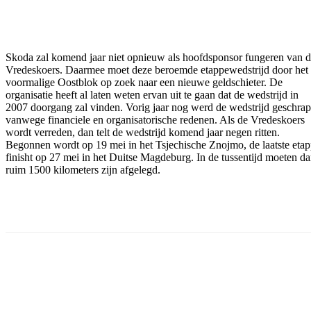
Facebook
Twitter
Pinterest
WhatsApp
Skoda zal komend jaar niet opnieuw als hoofdsponsor fungeren van 
Vredeskoers. Daarmee moet deze beroemde etappewedstrijd door het
voormalige Oostblok op zoek naar een nieuwe geldschieter. De
organisatie heeft al laten weten ervan uit te gaan dat de wedstrijd in
2007 doorgang zal vinden. Vorig jaar nog werd de wedstrijd geschrap
vanwege financiele en organisatorische redenen. Als de Vredeskoers
wordt verreden, dan telt de wedstrijd komend jaar negen ritten.
Begonnen wordt op 19 mei in het Tsjechische Znojmo, de laatste eta
finisht op 27 mei in het Duitse Magdeburg. In de tussentijd moeten d
ruim 1500 kilometers zijn afgelegd.
Facebook
Twitter
Pinterest
WhatsApp