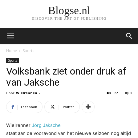
Blogse.nl
DISCOVER THE ART OF PUBLISHING
Home
Sports
Sports
Volksbank ziet onder druk af
van Jaksche
Door
Wielrennen
-
522
0
Facebook
Twitter
Wielrenner
Jörg Jaksche
staat aan de vooravond van het nieuwe seizoen nog altijd