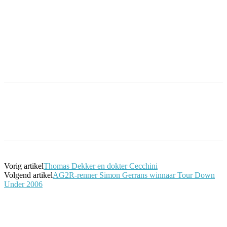
Facebook
Twitter
Pinterest
WhatsApp
Vorig artikel
Thomas Dekker en dokter Cecchini
Volgend artikel
AG2R-renner Simon Gerrans winnaar Tour Down
Under 2006