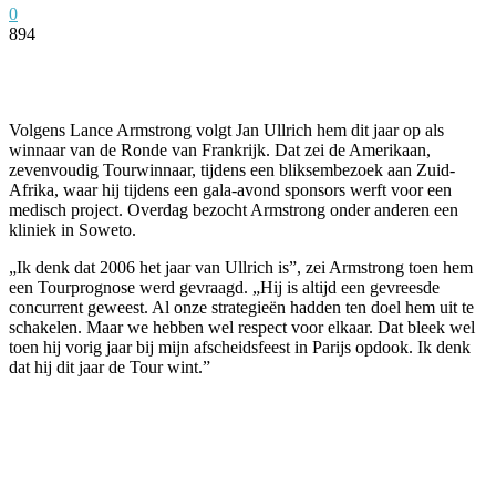
0
894
Facebook
Twitter
Pinterest
WhatsApp
Volgens Lance Armstrong volgt Jan Ullrich hem dit jaar op als
winnaar van de Ronde van Frankrijk. Dat zei de Amerikaan,
zevenvoudig Tourwinnaar, tijdens een bliksembezoek aan Zuid-
Afrika, waar hij tijdens een gala-avond sponsors werft voor een
medisch project. Overdag bezocht Armstrong onder anderen een
kliniek in Soweto.
„Ik denk dat 2006 het jaar van Ullrich is”, zei Armstrong toen hem
een Tourprognose werd gevraagd. „Hij is altijd een gevreesde
concurrent geweest. Al onze strategieën hadden ten doel hem uit te
schakelen. Maar we hebben wel respect voor elkaar. Dat bleek wel
toen hij vorig jaar bij mijn afscheidsfeest in Parijs opdook. Ik denk
dat hij dit jaar de Tour wint.”