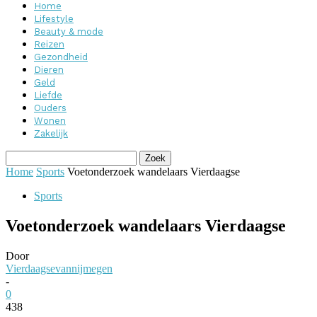
Home
Lifestyle
Beauty & mode
Reizen
Gezondheid
Dieren
Geld
Liefde
Ouders
Wonen
Zakelijk
Home
Sports
Voetonderzoek wandelaars Vierdaagse
Sports
Voetonderzoek wandelaars Vierdaagse
Door
Vierdaagsevannijmegen
-
0
438