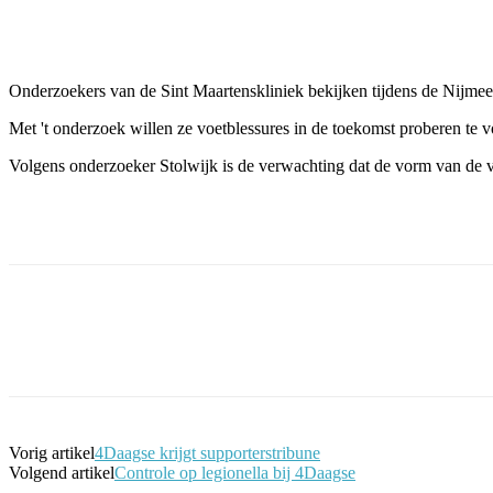
Facebook
Twitter
Pinterest
WhatsApp
Onderzoekers van de Sint Maartenskliniek bekijken tijdens de Nijme
Met 't onderzoek willen ze voetblessures in de toekomst proberen t
Volgens onderzoeker Stolwijk is de verwachting dat de vorm van de v
Facebook
Twitter
Pinterest
WhatsApp
Vorig artikel
4Daagse krijgt supporterstribune
Volgend artikel
Controle op legionella bij 4Daagse