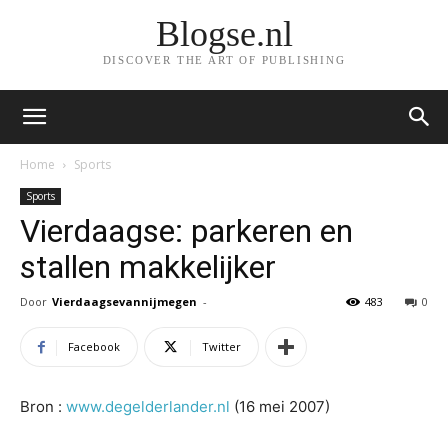
Blogse.nl
DISCOVER THE ART OF PUBLISHING
Home
Sports
Sports
Vierdaagse: parkeren en
stallen makkelijker
Door
Vierdaagsevannijmegen
-
483
0
Facebook
Twitter
Bron :
www.degelderlander.nl
(16 mei 2007)