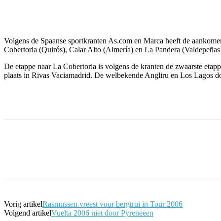
Facebook
Twitter
Pinterest
WhatsApp
Volgens de Spaanse sportkranten As.com en Marca heeft de aankomen
Cobertoria (Quirós), Calar Alto (Almería) en La Pandera (Valdepeñas 
De etappe naar La Cobertoria is volgens de kranten de zwaarste etappe
plaats in Rivas Vaciamadrid. De welbekende Angliru en Los Lagos doen
Facebook
Twitter
Pinterest
WhatsApp
Vorig artikel
Rasmussen vreest voor bergtrui in Tour 2006
Volgend artikel
Vuelta 2006 niet door Pyreneeen