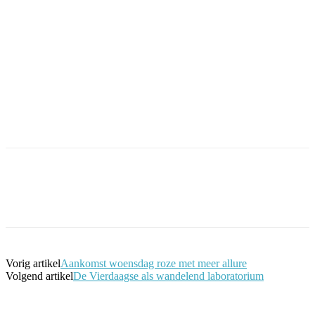
Facebook
Twitter
Pinterest
WhatsApp
Vorig artikel
Aankomst woensdag roze met meer allure
Volgend artikel
De Vierdaagse als wandelend laboratorium