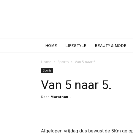
HOME
LIFESTYLE
BEAUTY & MODE
Home
Sports
Van 5 naar 5.
Sports
Van 5 naar 5.
Door
Marathon
-
Facebook
Twitter
Pint
Afgelopen vrijdag dus bewust de 5Km gel