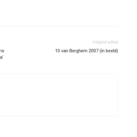
erest
WhatsApp
Volgend artikel
ans
10 van Berghem 2007 (in beeld)
a’