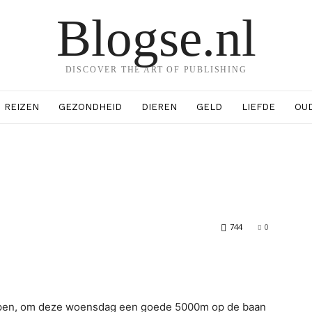
Blogse.nl
DISCOVER THE ART OF PUBLISHING
REIZEN
GEZONDHEID
DIEREN
GELD
LIEFDE
OU
744
0
erest
WhatsApp
open, om deze woensdag een goede 5000m op de baan