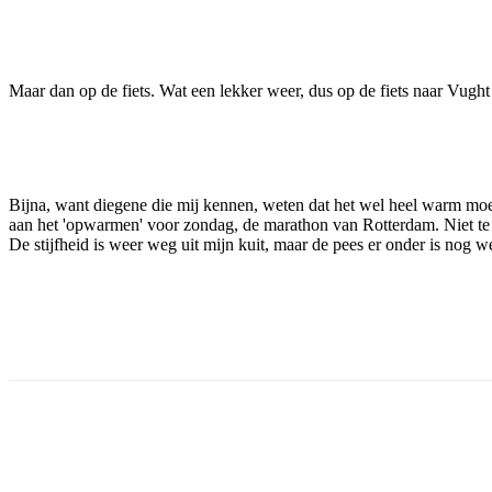
Facebook
Twitter
Pinterest
WhatsApp
Maar dan op de fiets. Wat een lekker weer, dus op de fiets naar Vught
Bijna, want diegene die mij kennen, weten dat het wel heel warm moet
aan het 'opwarmen' voor zondag, de marathon van Rotterdam. Niet te
De stijfheid is weer weg uit mijn kuit, maar de pees er onder is nog 
Facebook
Twitter
Pinterest
WhatsApp