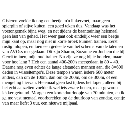
Facebook
Twitter
Pinterest
WhatsApp
Gisteren voelde ik nog een beetje m'n linkervoet, maar geen
spierpijn of stijve kuiten, een goed teken dus. Vandaag was het
voetongemak bijna weg, en net tijdens de baantraining helemaal
geen last van gehad. Het weer gaat ook eindelijk weer een beetje
mijn kant op, maar nog niet in korte broek kunnen trainen. Eerst
rustig inlopen, en toen een gedeelte van het schema van de talenten
van AVOss meegedaan. Dit zijn Sharon, Suzanne en Jochem die bij
Gerrit trainen, mijn oud trainer. Nu zijn ze nog bij te houden, maar
voor hoe lang ? Heb een aantal 400-200's meegedaan in 80 – 40.
Daarna nog even achter de lange afstanden mannen aan, die 8×600
deden in wisseltempo's. Deze tempo's waren iedere 600 meter
anders, dan om de 100m, dan om de 200m, om de 300m, of een
mengeling hiervan. Helemaal geen last tijdens het lopen, alleen bij
het echt aanzetten voelde ik wel iets zware benen, maar gewoon
lekker getraind. Morgen een korte duurloopje van 70 minuten, en ik
ga me vast mentaal voorbereiden op de duurloop van zondag, eentje
van maar liefst 3 uur, een nieuwe mijlpaal.