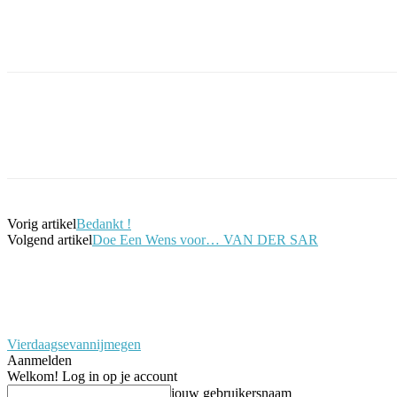
Facebook
Twitter
Pinterest
WhatsApp
Vorig artikel
Bedankt !
Volgend artikel
Doe Een Wens voor… VAN DER SAR
Vierdaagsevannijmegen
Aanmelden
Welkom! Log in op je account
jouw gebruikersnaam