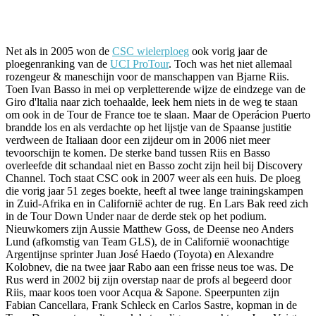
Facebook
Twitter
Pinterest
WhatsApp
Net als in 2005 won de
CSC wielerploeg
ook vorig jaar de
ploegenranking van de
UCI ProTour
. Toch was het niet allemaal
rozengeur & maneschijn voor de manschappen van Bjarne Riis.
Toen Ivan Basso in mei op verpletterende wijze de eindzege van de
Giro d'ltalia naar zich toehaalde, leek hem niets in de weg te staan
om ook in de Tour de France toe te slaan. Maar de Operácion Puerto
brandde los en als verdachte op het lijstje van de Spaanse justitie
verdween de Italiaan door een zijdeur om in 2006 niet meer
tevoorschijn te komen. De sterke band tussen Riis en Basso
overleefde dit schandaal niet en Basso zocht zijn heil bij Discovery
Channel. Toch staat CSC ook in 2007 weer als een huis. De ploeg
die vorig jaar 51 zeges boekte, heeft al twee lange trainingskampen
in Zuid-Afrika en in Californië achter de rug. En Lars Bak reed zich
in de Tour Down Under naar de derde stek op het podium.
Nieuwkomers zijn Aussie Matthew Goss, de Deense neo Anders
Lund (afkomstig van Team GLS), de in Californië woonachtige
Argentijnse sprinter Juan José Haedo (Toyota) en Alexandre
Kolobnev, die na twee jaar Rabo aan een frisse neus toe was. De
Rus werd in 2002 bij zijn overstap naar de profs al begeerd door
Riis, maar koos toen voor Acqua & Sapone. Speerpunten zijn
Fabian Cancellara, Frank Schleck en Carlos Sastre, kopman in de