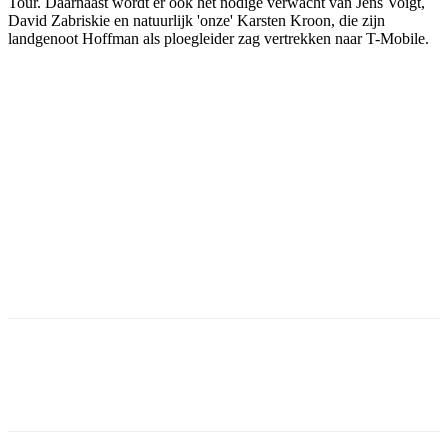
Tour. Daarnaast wordt er ook het nodige verwacht van Jens Voigt,
David Zabriskie en natuurlijk 'onze' Karsten Kroon, die zijn
landgenoot Hoffman als ploegleider zag vertrekken naar T-Mobile.
Facebook
Twitter
Pinterest
WhatsApp