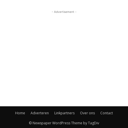
- Advertisement -
Home
Adverteren
Linkpartners
Over ons
Contact
© Newspaper WordPress Theme by TagDiv