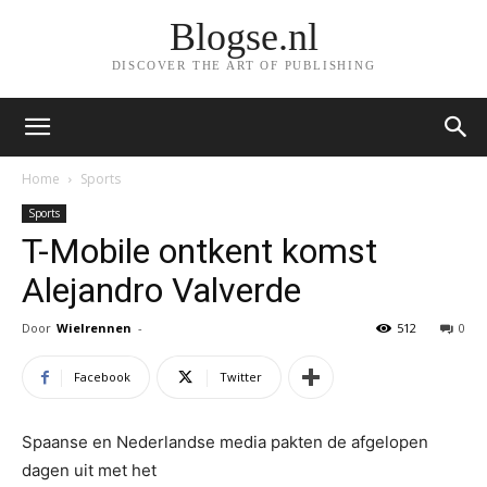
Blogse.nl
DISCOVER THE ART OF PUBLISHING
Home
Sports
Sports
T-Mobile ontkent komst
Alejandro Valverde
Door
Wielrennen
-
512
0
Facebook
Twitter
Spaanse en Nederlandse media pakten de afgelopen
dagen uit met het