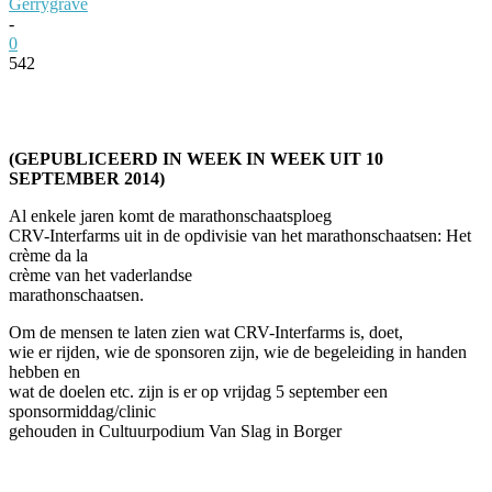
Gerrygrave
-
0
542
Facebook
Twitter
Pinterest
WhatsApp
(GEPUBLICEERD IN WEEK IN WEEK UIT 10
SEPTEMBER 2014)
Al enkele jaren komt de marathonschaatsploeg
CRV-Interfarms uit in de opdivisie van het marathonschaatsen: Het
crème da la
crème
van het vaderlandse
marathonschaatsen.
Om de mensen te laten zien wat CRV-Interfarms is, doet,
wie er rijden, wie de sponsoren zijn, wie de begeleiding in handen
hebben en
wat de doelen etc. zijn is er op vrijdag 5 september een
sponsormiddag/clinic
gehouden in Cultuurpodium Van Slag in Borger