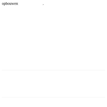
opbouwen
.
Facebook
Twitter
Pinterest
WhatsApp