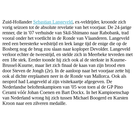
Facebook
Twitter
Pinterest
WhatsApp
Zuid-Hollander
Sebastian Langeveld
, ex-veldrijder, kroonde zich
vorig seizoen tot de absolute revelatie van het voorjaar. De 24-jarige
renner, die in '07 verhuisde van Skil-Shimano naar Rabobank, trad
vooral onder het voetlicht in de Ronde van Vlaanderen. Langeveld
reed een beresterke wedstrijd en leek lange tijd de enige die op de
Bosberg nog de brug zou slaan naar koploper Devolder. Langeveld
verloor echter de tweestrijd, en stelde zich in Meerbeke tevreden met
een 18e stek. Eerder toonde hij zich ook al de sterkste in Kuurne-
Brussel-Kuurne, maar liet zich finaal de kaas van zijn brood eten
door Steven de Jongh (2e). In de aanloop naar het voorjaar zette hij
ook al dichte ereplaatsen neer in de Ronde van Mallorca. Ook als
neoprof had Langeveld al zijn visitekaartje afgegeven. De
Nederlandse beloftenkampioen van '05 won toen al de GP Pino
Cerami vóór Johan Coenen en Bart Dockx. In het Kampioenschap
van Nederland wrong hij zich tussen Michael Boogerd en Karsten
Kroon naar een zilveren medaille.