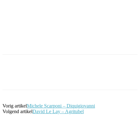
Facebook
Twitter
Pinterest
WhatsApp
Vorig artikel
Michele Scarponi – Diquigiovanni
Volgend artikel
David Le Lay – Agritubel