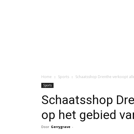
Home
Sports
Schaatsshop Drenthe verkoopt all
Sports
Schaatsshop Dre
op het gebied v
Door
Gerrygrave
-