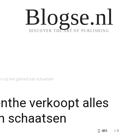
Blogse.nl
DISCOVER THE ART OF PUBLISHING
es op het gebied van schaatsen
nthe verkoopt alles
an schaatsen
686
0