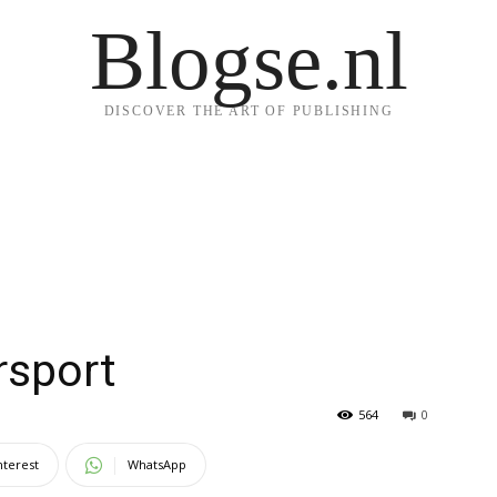
Blogse.nl
DISCOVER THE ART OF PUBLISHING
rsport
564
0
nterest
WhatsApp