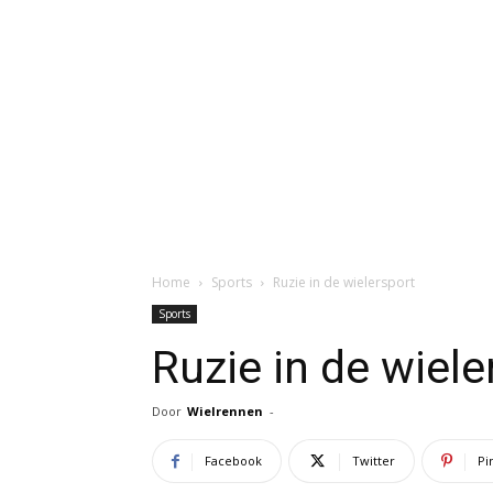
Home
Sports
Ruzie in de wielersport
Sports
Ruzie in de wiele
Door
Wielrennen
-
Facebook
Twitter
Pi