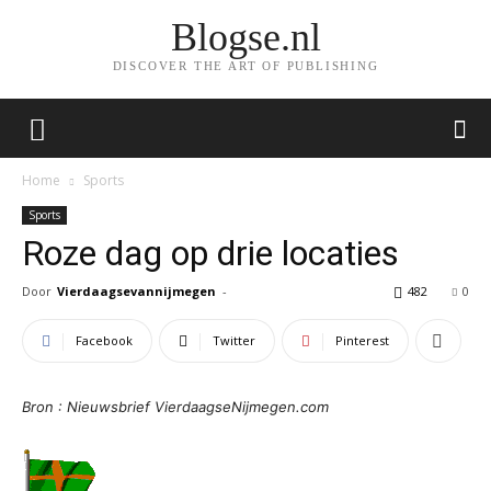
Blogse.nl
DISCOVER THE ART OF PUBLISHING
Home
Sports
Sports
Roze dag op drie locaties
Door
Vierdaagsevannijmegen
-
482
0
Facebook
Twitter
Pinterest
Bron : Nieuwsbrief VierdaagseNijmegen.com