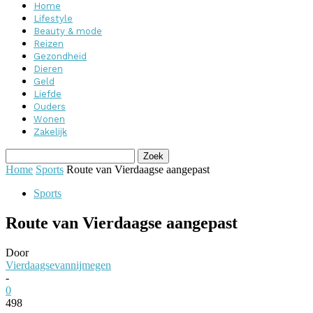
Home
Lifestyle
Beauty & mode
Reizen
Gezondheid
Dieren
Geld
Liefde
Ouders
Wonen
Zakelijk
Home
Sports
Route van Vierdaagse aangepast
Sports
Route van Vierdaagse aangepast
Door
Vierdaagsevannijmegen
-
0
498