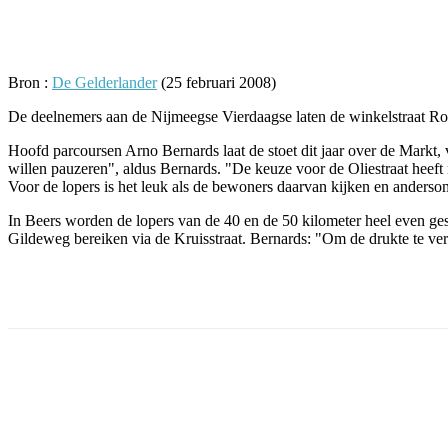
Facebook
Twitter
Pinterest
WhatsApp
Bron :
De Gelderlander
(25 februari 2008)
De deelnemers aan de Nijmeegse Vierdaagse laten de winkelstraat Rog
Hoofd parcoursen Arno Bernards laat de stoet dit jaar over de Markt,
willen pauzeren", aldus Bernards. "De keuze voor de Oliestraat heeft 
Voor de lopers is het leuk als de bewoners daarvan kijken en anderso
In Beers worden de lopers van de 40 en de 50 kilometer heel even ges
Gildeweg bereiken via de Kruisstraat. Bernards: "Om de drukte te ve
Facebook
Twitter
Pinterest
WhatsApp